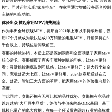
过语音助手控制家里的灯、空调、空气净化器等，实现“语音家
控”。同时还能实现“家享控车”，在家里通过智能设备语音控制
车辆的相应功能。
体验出众 掀起家用MPV消费潮流
作为丰田全球旗舰MPV，赛那自2021年上市以来持续热销，仅
用17个月就成为最快达成10万销量的电混MPV，月销保持在6
千台以上，持续位居同级前三。
赛那的持续热销，本质上还是深刻洞察和全面满足了家用MPV
核心需求。赛那颠覆了商务车臃肿刻板的印象，让MPV更好
看；灵活操控彻底告别司机感，让MPV更好开；超大行李箱空
间，宽敞舒适大七座，让MPV更好用。2024款赛那通过在安
全、舒适、智能三大方面的革新，把家用MPV的体验推向新的
高度。
与此同时，赛那还拥有无可比拟的品牌优势。赛那拥有竞品难
以超越的“大厂原生品质”，凭借与生俱来的高QDR基因，基于
规模化量产的庞大数据，在每一个环节贯彻远超行业的高标准