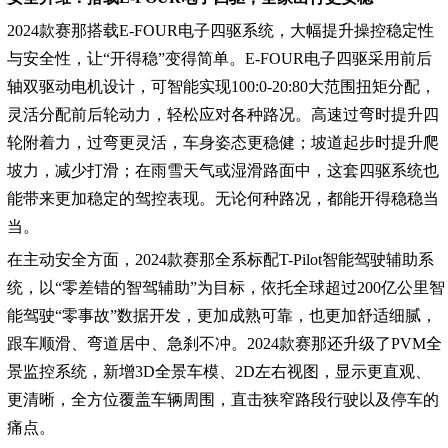
2024款赛那搭载E-FOUR电子四驱系统，大幅提升操控稳定性
与安全性，让“开得稳”变得简单。E-FOUR电子四驱采用前后
轴双驱动电机设计，可智能实现100:0-20:80大范围扭矩分配，
灵活分配前后轮动力，轻松应对各种路况。高速过弯时提升四
轮附着力，过弯更灵活，车身姿态更稳健；坡道起步时提升爬
坡力，减少打滑；在雨雪天气或湿滑路面中，这套四驱系统也
能带来更加稳定的驾控表现。无论何种路况，都能开得稳稳当
当。
在主动安全方面，2024款赛那全系标配T-Pilot智能驾驶辅助系
统，以“零差错的智驾辅助”为目标，依托全球超过200亿公里智
能驾驶“零事故”数据开发，更加成熟可靠，也更加舒适细腻，
跟车顺滑、弯道居中、急刹不冲。2024款赛那还升级了PVM全
景监控系统，新增3D全景车模、2D左右视图，显示更直观、
更清晰，全方位覆盖车辆周围，直击狭窄路段行驶以及停车的
痛点。