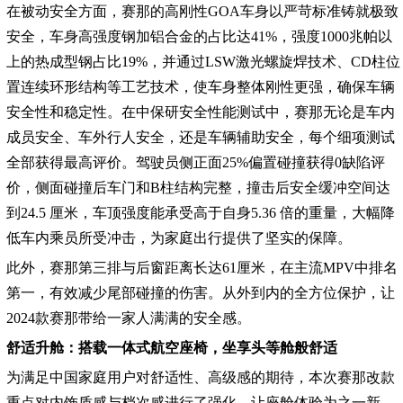
在被动安全方面，赛那的高刚性GOA车身以严苛标准铸就极致
安全，车身高强度钢加铝合金的占比达41%，强度1000兆帕以
上的热成型钢占比19%，并通过LSW激光螺旋焊技术、CD柱位
置连续环形结构等工艺技术，使车身整体刚性更强，确保车辆
安全性和稳定性。在中保研安全性能测试中，赛那无论是车内
成员安全、车外行人安全，还是车辆辅助安全，每个细项测试
全部获得最高评价。驾驶员侧正面25%偏置碰撞获得0缺陷评
价，侧面碰撞后车门和B柱结构完整，撞击后安全缓冲空间达
到24.5 厘米，车顶强度能承受高于自身5.36 倍的重量，大幅降
低车内乘员所受冲击，为家庭出行提供了坚实的保障。
此外，赛那第三排与后窗距离长达61厘米，在主流MPV中排名
第一，有效减少尾部碰撞的伤害。从外到内的全方位保护，让
2024款赛那带给一家人满满的安全感。
舒适升舱：搭载一体式航空座椅，坐享头等舱般舒适
为满足中国家庭用户对舒适性、高级感的期待，本次赛那改款
重点对内饰质感与档次感进行了强化，让座舱体验为之一新。