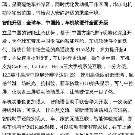
璃，显著隔绝车外噪音，同时优化发动机工作区间，增加电机
功率输出范围，带给家人安静舒适的乘坐环境。
智能升级：全球车、中国舱，车机软硬件全面升级
立足中国的智能生态优势，基于“中国方案”进行现地化深度开
发，为全球车带来中国专属的智能座舱。车机软硬件全面迭
代，搭载目前市场主流的高通骁龙 8155芯片，算力提升超4
倍，响应速度提升8倍，车机运行更流畅，操作更丝滑。车机
支持CarPlay、CarLife、HiCar三大手机系统互联，十分方便。
12.3英寸高清中控屏分辨率达到 2K，使用高强度耐磨玻璃，触
感丝滑，防眩光、抗指纹。新车搭载HUD抬头显示，可与中控
屏、仪表盘三屏联动智能显示，让驾驶信息一目了然。
车机功能也更加强大，智能语音助手联合华为开发，一次唤醒
持续对话，可像人一样自然交流，能听懂普通话和方言混搭。
智能助手还能实现人、车、家的无缝互联，智能体验拉满。赛
那车机与华为Hi-link对接，可以联动海量智能家居，在车上通