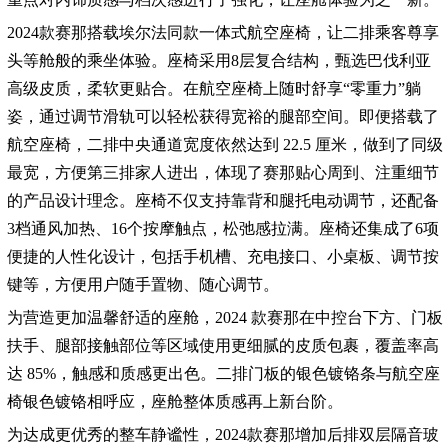
2024款赛那搭载埃尔法同款一体式航空座椅，让二排乘客尊享
头等舱般的乘坐体验。座椅采用8层复合结构，甄选巴伐利亚
高级皮质，柔软更贴合。在航空座椅上随时舒享“零重力”躺
姿，通过调节滑轨可以轻松获得宽裕的腿部空间。即便搭载了
航空座椅，二排中央通道宽度依然达到 22.5 厘米，做到了同级
最宽，方便第三排家人进出，体现了赛那贴心周到、注重细节
的产品设计理念。座椅不仅支持靠背和腿托电动调节，还配备
3档通风加热、16个按摩触点，松弛感拉满。座椅还集成了6项
便捷的人性化设计，包括手机槽、充电接口、小桌板、调节按
键等，方便用户随手置物、随心调节。
为营造更加温馨舒适的座舱，2024 款赛那在中控台下方、门板
扶手、腿部接触部位等区域使用更细腻的皮质包裹，覆盖率高
达 85%，触感和质感更出色。二排门板的银色镀铬条与航空座
椅银色镀铬相呼应，座舱整体质感再上新台阶。
为达成更优秀的整车静谧性，2024款赛那增加后排双层隔音玻