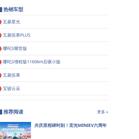
热销车型
五菱星光
五菱缤果PLUS
哪吒S耀世版
哪吒S增程版1160km后驱小版
五菱缤果
宝骏云朵
推荐阅读
更多 »
共庆里程碑时刻！宏光MINIEV六周年
暨五菱代步车300万用户盛典8月7日
将登陆成都