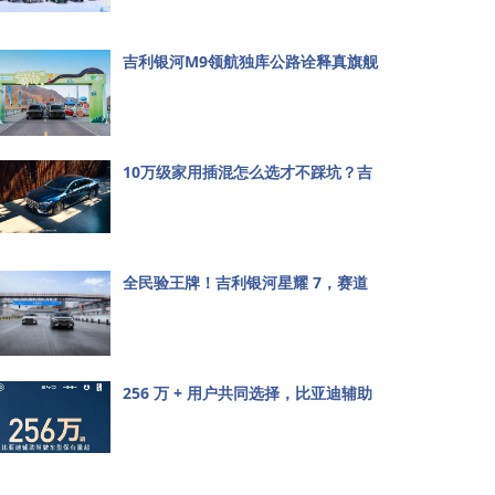
吉利银河M9领航独库公路诠释真旗舰
价值
10万级家用插混怎么选才不踩坑？吉
利银河星耀7MAX给出满分答案
全民验王牌！吉利银河星耀 7，赛道
上的“人民7系”有多顶？
256 万 + 用户共同选择，比亚迪辅助
驾驶跑出加速度