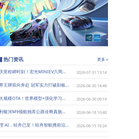
热门资讯
更多 »
共庆里程碑时刻！宏光MINIEV六周年暨五菱代步车300万用户盛典8月7日将登陆成都
2026-07-31 13:14
跨界王牌双向奔赴 冠军实力打破刻板认知-张黎点赞吉利银河星耀7 MAX全能品质
2026-06-30 14:48
最大规模OTA！世界模型×强化学习，地平线HSD V2.0重构端到端上限
2026-06-30 09:19
吉利银河M9领航独库公路诠释真旗舰价值
2026-06-18 10:40
物理 AI，轻舟已至！轻舟智航携前沿物理AI技术亮相2026重庆国际车展
2026-06-15 16:24