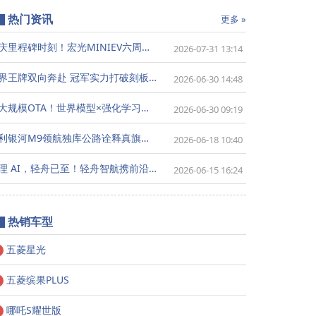
热门资讯
更多 »
共庆里程碑时刻！宏光MINIEV六周年暨五菱代步车300万用户盛典8月7日将登陆成都
2026-07-31 13:14
跨界王牌双向奔赴 冠军实力打破刻板认知-张黎点赞吉利银河星耀7 MAX全能品质
2026-06-30 14:48
最大规模OTA！世界模型×强化学习，地平线HSD V2.0重构端到端上限
2026-06-30 09:19
吉利银河M9领航独库公路诠释真旗舰价值
2026-06-18 10:40
物理 AI，轻舟已至！轻舟智航携前沿物理AI技术亮相2026重庆国际车展
2026-06-15 16:24
热销车型
五菱星光
五菱缤果PLUS
哪吒S耀世版