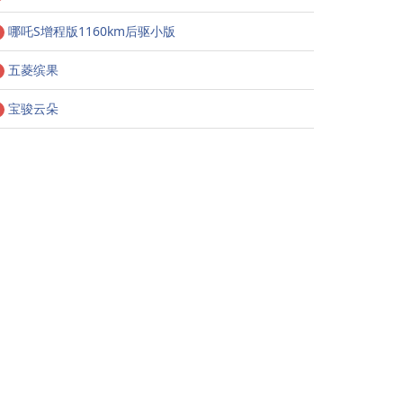
哪吒S增程版1160km后驱小版
五菱缤果
宝骏云朵