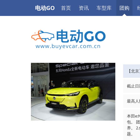
电动GO
首页
资讯
车型库
团购
【北京
截止日
最高人
本田e
包。 
养。 
题。