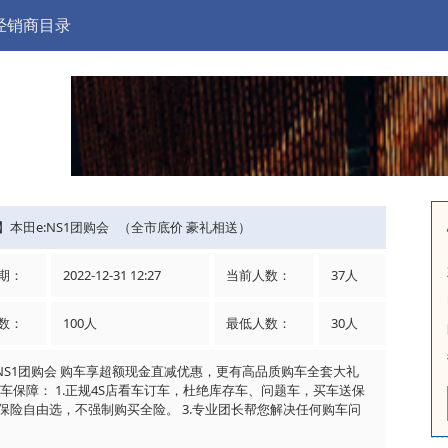
经销商目录
】本田e:NS1团购会 （全市底价 豪礼相送）
期：
2022-12-31 12:27
当前人数：
37人
数：
100人
最低人数：
30人
:NS1​团购会 购车享超额现金直减优惠，更有高品质购车全套大礼
团车保障： 1.正规4S店看车订车，杜绝库存车、问题车，买车送保
2.保险自由选，不强制购买全险。 3.专业团长帮您解决任何购车问