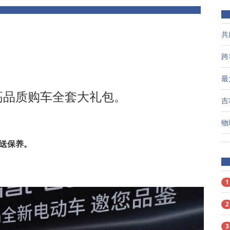
高品质购车全套大礼包。
车送保养。
1
2
3